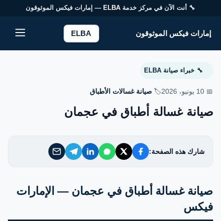
🔧 أنت الآن في مركز خدمة
ELBA
— إمارات فيكس الموثوقون
إمارات فيكس الموثوقون
إمارات فيكس الموثوقون
ELBA
خدماتنا
خبراء صيانة ELBA
🔧
من نحن
📅 10 يونيو، 2026
🏷️
صيانة غسالات الأطباق
صيانة غسالة أطباق في عجمان
تواصل معنا
سياسة الخصوصية
شارك هذه الصفحة:
الأسئلة الشائعة
صيانة غسالة أطباق في عجمان — الإمارات
فيكس
EN — English Version