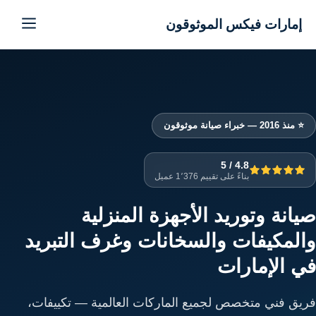
إمارات فيكس الموثوقون
إمارات فيكس الموثوقون
خدماتنا
من نحن
⭐ منذ 2016 — خبراء صيانة موثوقون
تواصل معنا
4.8 / 5
بناءً على تقييم 1٬376 عميل
سياسة الخصوصية
صيانة وتوريد الأجهزة المنزلية
والمكيفات والسخانات وغرف التبريد
الأسئلة الشائعة
في الإمارات
فريق فني متخصص لجميع الماركات العالمية — تكييفات،
EN — English Version