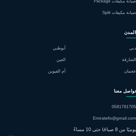
صيانة مكيفات Package
صيانة مكيفات Split
المدن
دبي
أبوظبي
الشارقة
العين
عجمان
أم القيوين
تواصل معنا
0581781705
Emiratefix@gmail.com
يوميًا من 8 صباحًا حتى 10 مساءً