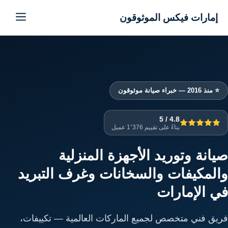
إمارات فيكس الموثوقون
إمارات فيكس الموثوقون
خدماتنا
من نحن
⭐ منذ 2016 — خبراء صيانة موثوقون
تواصل معنا
4.8 / 5
بناءً على تقييم 1٬376 عميل
سياسة الخصوصية
صيانة وتوريد الأجهزة المنزلية
والمكيفات والسخانات وغرف التبريد
الأسئلة الشائعة
في الإمارات
فريق فني متخصص لجميع الماركات العالمية — تكييفات،
EN — English Version