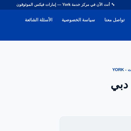
🔧 أنت الآن في مركز خدمة
York
— إمارات فيكس الموثوقون
تواصل معنا
سياسة الخصوصية
الأسئلة الشائعة
YORK
يانة مكيفات يورك YORK دبي
EN — English Version