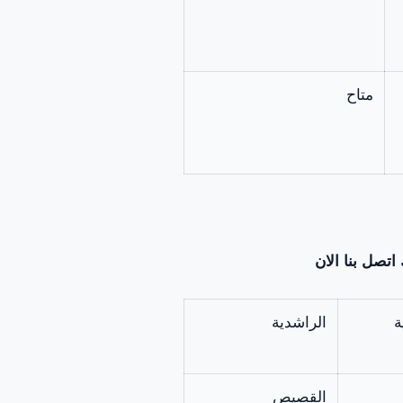
متاح
اتصل بنا الان
ة
الراشدية
القصيص