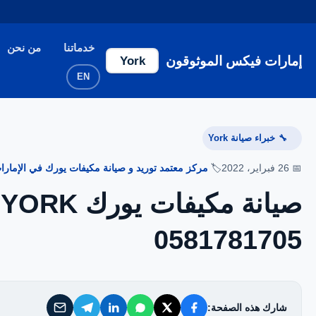
إمارات فيكس الموثوقون
خدماتنا
من نحن
إمارات فيكس الموثوقون
York
خدماتنا
EN
من نحن
خبراء صيانة York
🔧
تواصل معنا
📅 26 فبراير، 2022
🏷️
مركز معتمد توريد و صيانة مكيفات يورك في الإمارات - 
ص
سياسة الخصوصية
0581781705
الأسئلة الشائعة
شارك هذه الصفحة: