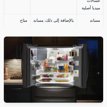
غسالات
ميديا أصلية
مساند
بالإضافة إلى ذلك، مساند
متاح
مضادة
مناسبة لكل الموديلات،
للاهتزاز
مجموعة من 4 قطع،
ميديا
لزيادة الارتفاع وتقليل
الضوضاء، ارتفاع 4 سم
هيتر المياه
كما يعمل على تسخين
لغسالات
خاص يجلب الماء لدرجة
ميديا
الحرارة التي يحددها
البرنامج.
طرمبة ماء
لذلك هي العنصر
متوفر
للغسالة
المسئول عن صرف