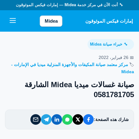
🔧 أنت الآن في مركز خدمة
Midea
— إمارات فيكس الموثوقون
إمارات فيكس الموثوقون
إمارات فيكس الموثوقون
Midea
خدماتنا
خبراء صيانة Midea
🔧
من نحن
📅 26 فبراير، 2022
🏷️
مركز معتمد صيانة المكيفات والأجهزة المنزلية ميديا في الإمارات -
تواصل معنا
Midea
صيانة غسالات ميديا Midea الشارقة
سياسة الخصوصية
0581781705
الأسئلة الشائعة
شارك هذه الصفحة:
EN — English Version