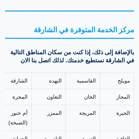
ميديا
الماء من الغسالة.
الأتوماتيك
مركز الخدمة المتوفرة في الشارقة
حلة الغسيل
كما تصنع من أجود انواع
متاح
لغسالات
الاستانلس وتستخدم
ميديا
لوضع الملابس بداخلها
بالإضافة إلى ذلك، إذا كنت من سكان المناطق التالية
في الشارقة نستطيع خدمتك. لذلك اتصل بنا الان
لبدء عملية الغسيل.
مويلح
القاسمية
النهدة
الشارقة
المجاز
الخان
التعاون
المجرة
الحيرة
المريجة
الممزر
أم خنور
(الصبخة)
الغافية
العزرة
الناصرية
الحزانة