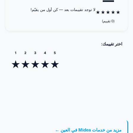
—
لا توجد تقييمات بعد — كن أول من يقيّم!
★
★
★
★
★
(0 تقييم)
اختر تقييمك:
1
2
3
4
5
★
★
★
★
★
مزيد من خدمات Midea في العين ←