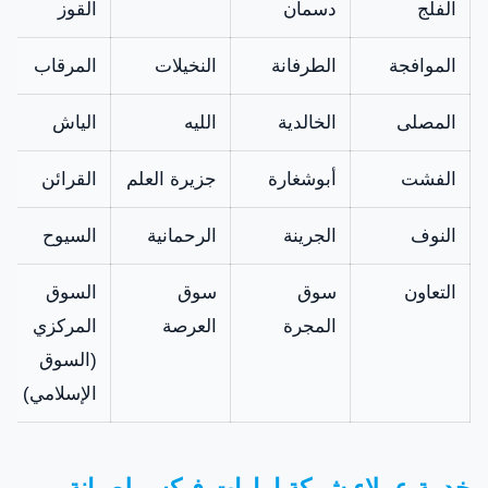
الفلج
دسمان
القوز
الموافجة
الطرفانة
النخيلات
المرقاب
المصلى
الخالدية
الليه
الياش
الفشت
أبوشغارة
جزيرة العلم
القرائن
النوف
الجرينة
الرحمانية
السيوح
التعاون
سوق
سوق
السوق
المجرة
العرصة
المركزي
(السوق
الإسلامي)
خدمة عملاء شركة امارات فيكس لصيانة