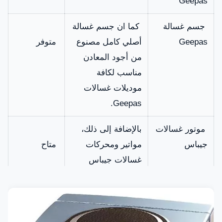
Geepas
جسم غسالة
كما ان جسم غسالة
Geepas
أصلي كامل مصنوع
متوفر
من أجود المعادن
مناسب لكافة
موديلات غسالات
Geepas.
موتور غسالات
بالإضافة إلى ذلك،
جيباس
مواتير ومحركات
متاح
غسالات جيباس
الأصلية بقدرات
مختلفة توفرها
شركة امارات
فيكس.