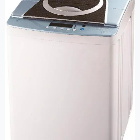
باب غسالة
لذلك فان أبواب
Geepas
غسالات Geepas
متوفر
الأصلية مختلفة
الأحجام والمقاسات
على حسب موديل
الغسالة.
صمام دخول
بالإضافة إلى ذلك،
المياه لغسالة
صمامات دخول
متاح
جيباس
المياه لغسالات
جيباس توفره شركة
امارات فيكس فقط.
حلة الغسيل
كما ان حلة الغسيل