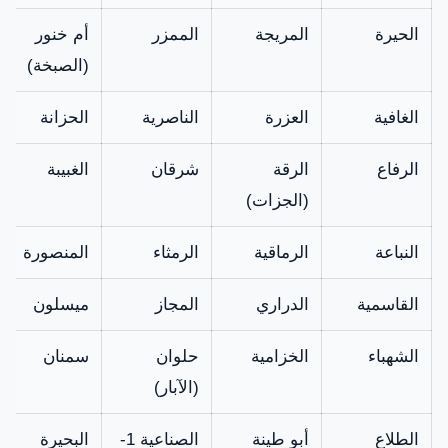
Geepas
Geepas الفوق
الحيرة
المريجة
الممزر
أم خنور
أوتوماتيك.
(الصبخة)
ثرموستات
ثرموستات من أجود
الغافية
العزرة
الناصرية
الحزانة
غسالة جيباس
الأنواع لموديلات
متاحة
غسالات جيباس
الرفاع
الرقة
شرقان
الغبيبة
الفوق أوتوماتيك.
(الجزات)
النباعة
الرماقية
الرمثاء
المنصورة
القاسمية
الدراري
المجاز
ميسلون
الشهباء
الخزامية
حلوان
سمنان
(الآبار)
الطلاع
أبو طينة
الصناعية 1-
البحيرة