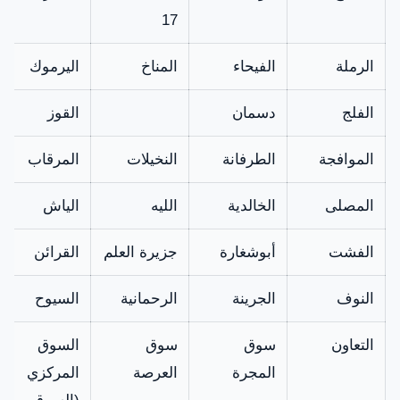
17
الرملة
الفيحاء
المناخ
اليرموك
الفلج
دسمان
القوز
الموافجة
الطرفانة
النخيلات
المرقاب
المصلى
الخالدية
الليه
الياش
الفشت
أبوشغارة
جزيرة العلم
القرائن
النوف
الجرينة
الرحمانية
السيوح
التعاون
سوق
سوق
السوق
المجرة
العرصة
المركزي