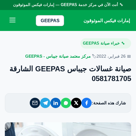
🔧 أنت الآن في مركز خدمة
GEEPAS
— إمارات فيكس الموثوقون
إمارات فيكس الموثوقون
إمارات فيكس الموثوقون
GEEPAS
خدماتنا
خبراء صيانة GEEPAS
🔧
من نحن
📅 26 فبراير، 2022
🏷️
مركز معتمد صيانة جيباس - GEEPAS
صيانة غسالات جيباس GEEPAS الشارقة
تواصل معنا
0581781705
سياسة الخصوصية
شارك هذه الصفحة:
الأسئلة الشائعة
EN — English Version