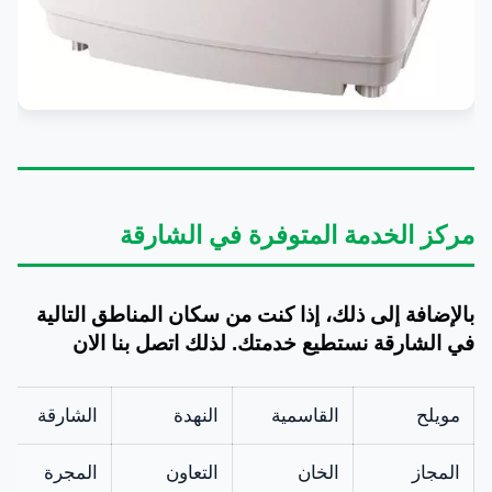
الداخلية
الداخلية مصنوعة
متوفر
والخارجية
من استانلس ستيل
لغسالة
مقاوم للصدأ وطويل
Geepas
الأجل، وحلة خارجية
مصنوعة من معادن
مغطاة ببلاستيك
قوي.
مركز الخدمة المتوفرة في الشارقة
خرطوم صرف
خرطوم صرف مياه
بالإضافة إلى ذلك، إذا كنت من سكان المناطق التالية
المياه لغسالة
مصنوع من أجود
متاح
في الشارقة نستطيع خدمتك. لذلك اتصل بنا الان
جيباس
أنواع البلاستيك
بأحجام مختلفة.
مويلح
القاسمية
النهدة
الشارقة
هيتر مياه
هيتر لتسخين المياه
لغسالة
في غسالات
متوفر
المجاز
الخان
التعاون
المجرة