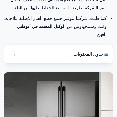
مقر الشركة بطريقة آمنة مع الحفاظ عليها من التلف.
كما قامت شركتنا بتوفير جميع قطع الغيار الأصلية لثلاجات
وايت وستنجهاوس من
الوكيل المعتمد في أبوظبي –
العين
جدول المحتويات
إظهار أو إ
هل يوجد لديك عطل في ثلاجة White
Westinghouse الخاصة بك في أبوظبي- العين؟
صيانة ثلاجات وايت وستنجهاوس أبوظبي – العين
تصليح جميع موديلات ثلاجات وايت وستنجهاوس في
أبوظبي – العين