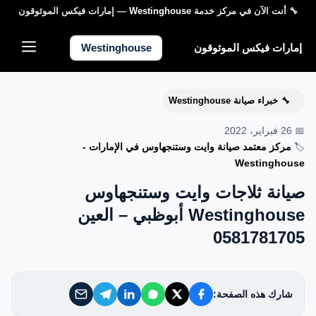
🔧 أنت الآن في مركز خدمة
Westinghouse
— إمارات فيكس الموثوقون
إمارات فيكس الموثوقون
إمارات فيكس الموثوقون
Westinghouse
خدماتنا
خبراء صيانة Westinghouse
🔧
من نحن
📅 26 فبراير، 2022
🏷️
مركز معتمد صيانة وايت وستنجهاوس في الإمارات -
تواصل معنا
Westinghouse
صيانة ثلاجات وايت وستنجهاوس
سياسة الخصوصية
Westinghouse أبوظبي – العين
0581781705
الأسئلة الشائعة
شارك هذه الصفحة:
EN — English Version