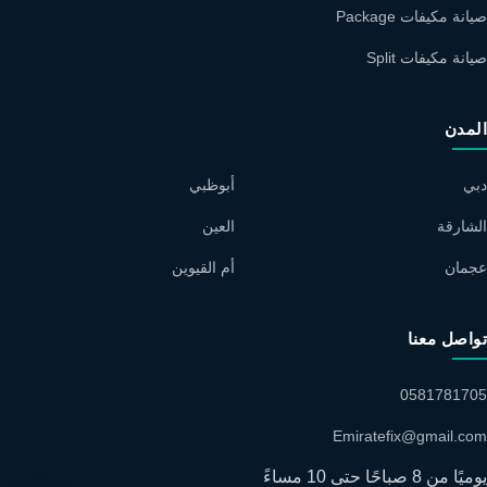
صيانة مكيفات Package
صيانة مكيفات Split
المدن
دبي
أبوظبي
الشارقة
العين
عجمان
أم القيوين
تواصل معنا
0581781705
Emiratefix@gmail.com
يوميًا من 8 صباحًا حتى 10 مساءً