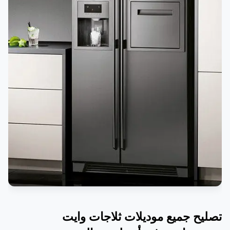
قطع الغيار الأصلية لثلاجات White Westinghouse
في أبوظبي – العين
مركز خدمة صيانة ثلاجات White Westinghouse
في أبوظبي – العين
الخط الساخن لمركز صيانة ثلاجات وايت وستنجهاوس
في أبوظبي – العين: 0581781705
تصليح جميع موديلات ثلاجات وايت