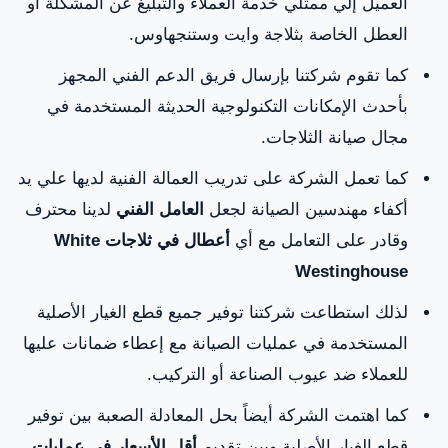
العميل إلي ممثلي خدمة العملاء والتبليغ عن المشكلة أو
الزراعة
العطل الخاصة بثلاجة وايت وستنجهاوس.
جزيرة
غرب الميناء
النهدة
آل نهيان
كما تقوم شركتنا بإرسال فريق الدعم الفني المجهز
بسرات فهد
بأحدث الإمكانات التكنولوجية الحديثة المستخدمة في
مجال صيانة الثلاجات.
الريحان
الراس
الراحة
القبيسات
الاخضر
كما تعمل الشركة على تدريب العمالة الفنية لديها علي يد
أكفاء مهندسين الصيانة لجعل
العامل الفني
لدينا محترف
السفارات
الشامخة
الشمخة
الشوامخ
وقادر على التعامل مع أي
أعطال في ثلاجات White
الجنوبية
Westinghouse
الزاهية
الوحدة
الزهراء
الوثبة
لذلك استطاعت شركتنا توفير جميع قطع الغيار الأصلية
المستخدمة في عمليات الصيانة مع إعطاء ضمانات عليها
الوثبة شمال
جزيرة
بني ياس
بني ياس
للعملاء ضد عيوب الصناعة أو التركيب.
السعديات
غرب
شمال
كما اهتمت الشركة أيضاً بحل المعادلة الصعبة بين توفير
حائل
بني ياس
المسجد
هضبة
قطع الغيار الأصلية وبين تقديم
أقل الأسعار في
عمليات