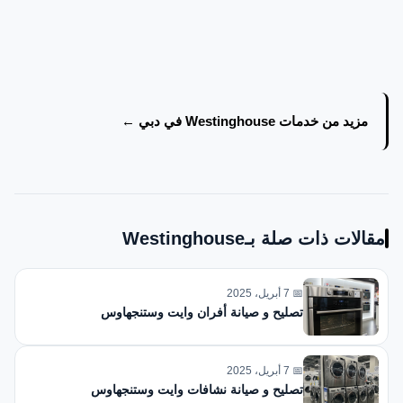
مزيد من خدمات Westinghouse في دبي ←
مقالات ذات صلة بـWestinghouse
📅 7 أبريل، 2025
تصليح و صيانة أفران وايت وستنجهاوس
📅 7 أبريل، 2025
تصليح و صيانة نشافات وايت وستنجهاوس