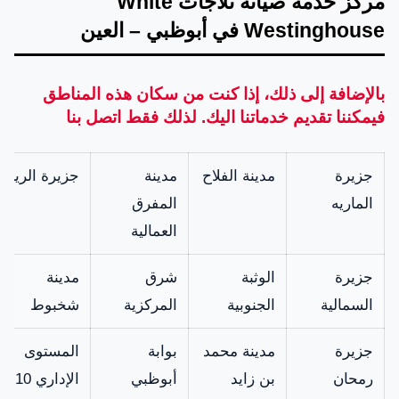
مركز خدمة صيانة ثلاجات White
المختلفة.
Westinghouse في أبوظبي – العين
باب فريز
لذلك يوجد لدي
متوفر
الثلاجة
الشركة الباب
بالإضافة إلى ذلك، إذا كنت من سكان هذه المناطق
الأصلي لفريزر
فيمكننا تقديم خدماتنا اليك. لذلك فقط اتصل بنا
ثلاجات وايت
وستنجهاوس
جزيرة
مدينة الفلاح
مدينة
جزيرة الريم
بموديلات الثلاجة
الماريه
المفرق
المختلفة.
العمالية
جزيرة
الوثبة
شرق
مدينة
السمالية
الجنوبية
المركزية
شخبوط
جزيرة
مدينة محمد
بوابة
المستوى
رمحان
بن زايد
أبوظبي
الإداري 10