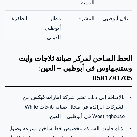
البلدية
تلال أبوظبي
المشرف
مطار
الظفرة
أبوظبي
الدولي
الامان
جزيرة
البطين
الاتحاد
الخط الساخن لمركز صيانة ثلاجات وايت
بالرماد
وستنجهاوس في أبوظبي – العين:
0581781705
الحصن
الخالدية
جزيرة
منتجع القرم
الحديريات
بالإضافة إلى ذلك، تعتبر شركة
امارات فيكس
من
الخبيرة
المفرق
المنهل
جزيرة
الشركات الرائدة في مجال صيانة ثلاجات White
الجبيل
Westinghouse في أبوظبي – العين.
لذلك قامت الشركة بتخصيص خط ساخن لسرعة وصول
المزون
جزيرة
المقطع
المركزية