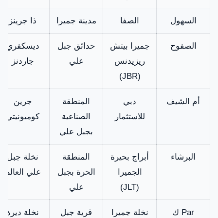
السهول
الصفا
مدينة جميرا
ذا جرينز
الصفوح
جميرا بيتش
حدائق جبل
ديسكفري
ريزيدنس
علي
جاردنز
(JBR)
أم الشيف
دبي
المنطقة
جرين
للاستثمار
الصناعية
كوميونيتي
بجبل علي
البرشاء
أبراج بحيرة
المنطقة
نخلة جبل
الجميرا
الحرة بجبل
علي العالم
(JLT)
علي
Par ك
نخلة جميرا
قرية جبل
نخلة ديرة