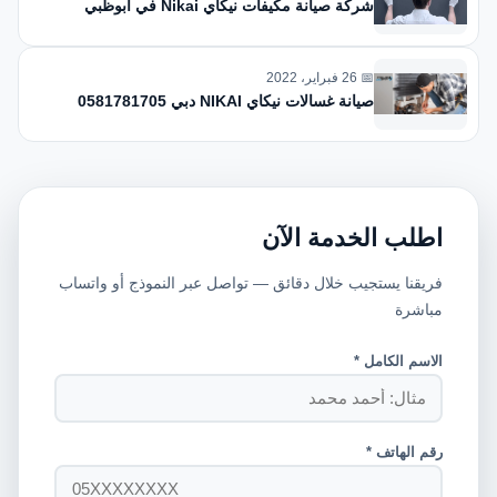
شركة صيانة مكيفات نيكاي Nikai في أبوظبي
📅 26 فبراير، 2022
صيانة غسالات نيكاي NIKAI دبي 0581781705
اطلب الخدمة الآن
فريقنا يستجيب خلال دقائق — تواصل عبر النموذج أو واتساب
مباشرة
الاسم الكامل *
رقم الهاتف *