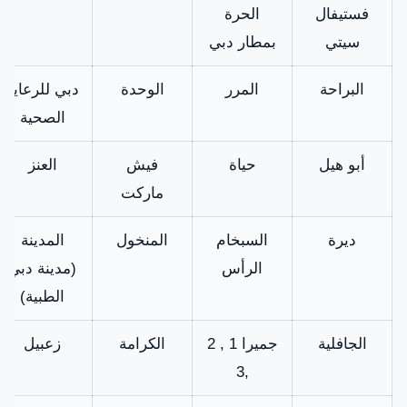
فستيفال
الحرة
سير باب الثلاجة
كما يعمل على
سيتي
بمطار دبي
اغلاق الباب جيدا
متاح
حتى لا يتم
البراحة
المرر
الوحدة
دبي للرعاية
تسريب البرودة
الصحية
من داخلها
أبو هيل
حياة
فيش
العنز
فلتر دائرة التبريد
تعمل على تنقية
ماركت
مركب التبريد
متوفر
ديرة
السبخام
المنخول
المدينة
الرأس
(مدينة دبي
الطبية)
الجافلية
جميرا 1 , 2
الكرامة
زعبيل
,3