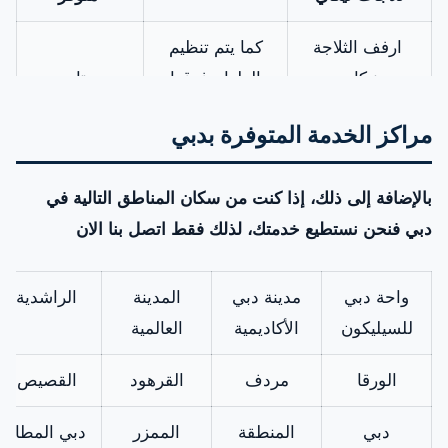
ارفف الثلاجة
كما يتم تنظيم
نيكاي
الطعام فوقها
متاح
فيرون ثلاجة
لذلك يعمل على
مراكز الخدمة المتوفرة بدبي
نيكاي
شحن الثلاجة من
متوفر
خلاله
بالإضافة إلى ذلك، إذا كنت من سكان المناطق التالية في
دبي فنحن نستطيع خدمتك، لذلك فقط اتصل بنا الان
يد باب ثلاجة او
كما تتحكم في
فريزر
فتح وغلق ابواب
متاح
واحة دبي
مدينة دبي
المدينة
الراشدية
الثلاجة
للسيليكون
الأكاديمية
العالمية
مروحة تبريد
لذلك تعمل على
الورقا
مردف
القرهود
القصيص
كمبريسور الثلاجة
تبريد كمبريسور
متوفر
الثلاجة
دبي
المنطقة
الممزر
دبي المطار