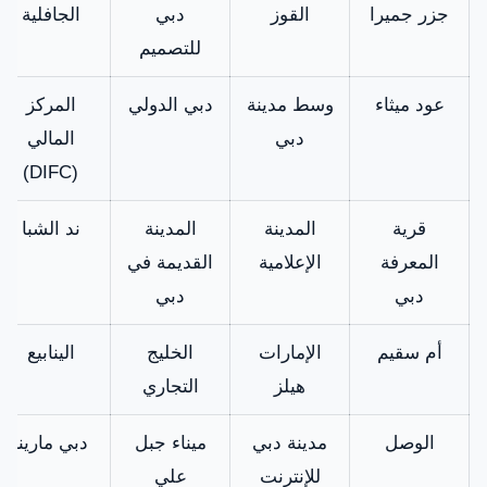
جزر جميرا
القوز
دبي
الجافلية
للتصميم
عود ميثاء
وسط مدينة
دبي الدولي
المركز
دبي
المالي
(DIFC)
قرية
المدينة
المدينة
ند الشبا
المعرفة
الإعلامية
القديمة في
دبي
دبي
أم سقيم
الإمارات
الخليج
الينابيع
هيلز
التجاري
الوصل
مدينة دبي
ميناء جبل
دبي مارينا
للإنترنت
علي