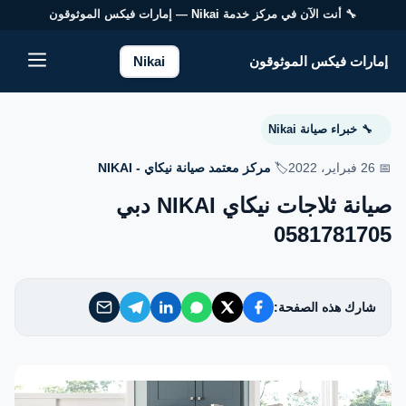
🔧 أنت الآن في مركز خدمة
Nikai
— إمارات فيكس الموثوقون
إمارات فيكس الموثوقون
إمارات فيكس الموثوقون
Nikai
خدماتنا
خبراء صيانة Nikai
🔧
من نحن
📅 26 فبراير، 2022
🏷️
مركز معتمد صيانة نيكاي - NIKAI
صيانة ثلاجات نيكاي NIKAI دبي
تواصل معنا
0581781705
سياسة الخصوصية
شارك هذه الصفحة:
الأسئلة الشائعة
EN — English Version