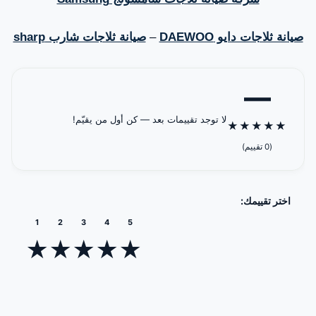
صيانة ثلاجات دايو DAEWOO
–
صيانة ثلاجات شارب sharp
—
لا توجد تقييمات بعد — كن أول من يقيّم!
★
★
★
★
★
(0 تقييم)
اختر تقييمك:
1
2
3
4
5
★
★
★
★
★