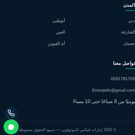
المدن
دبي
أبوظبي
الشارقة
العين
عجمان
أم القيوين
تواصل معنا
0581781705
Emiratefix@gmail.com
يوميًا من 8 صباحًا حتى 10 مساءً
© 2026 إمارات فيكس الموثوقون — جميع الحقوق محفوظة