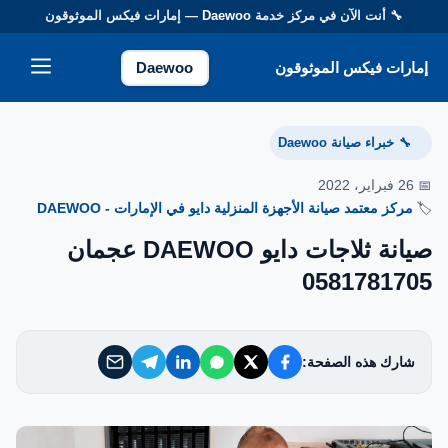
🔧 أنت الآن في مركز خدمة
Daewoo
— إمارات فيكس الموثوقون
إمارات فيكس الموثوقون
إمارات فيكس الموثوقون
Daewoo
خدماتنا
خبراء صيانة Daewoo
🔧
من نحن
📅 26 فبراير، 2022
🏷️
مركز معتمد صيانة الأجهزة المنزلية دايو في الإمارات - DAEWOO
تواصل معنا
صيانة ثلاجات دايو DAEWOO عجمان
0581781705
سياسة الخصوصية
الأسئلة الشائعة
شارك هذه الصفحة:
EN — English Version