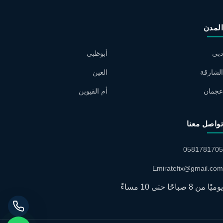
المدن
دبي
أبوظبي
الشارقة
العين
عجمان
أم القيوين
تواصل معنا
0581781705
Emiratefix@gmail.com
يوميًا من 8 صباحًا حتى 10 مساءً