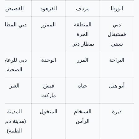
الورقا
مردف
القرهود
القصيص
دبي
المنطقة
الممزر
دبي المطار
فستيفال
الحرة
سيتي
بمطار دبي
البراحة
المرر
الوحدة
دبي للرعاية
الصحية
أبو هيل
حياة
فيش
العنز
ماركت
ديرة
السبخام
المنخول
المدينة
الرأس
(مدينة دبي
الطبية)