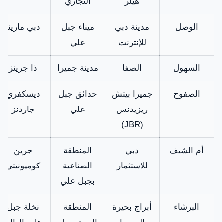
هيلز
التجاري
الوصل
مدينة دبي
ميناء جبل
دبي مارينا
للإنترنت
علي
السهول
الصفا
مدينة جميرا
ذا جرينز
الصفوح
جميرا بيتش
حدائق جبل
ديسكفري
ريزيدنس
علي
جاردنز
(JBR)
أم الشيف
دبي
المنطقة
جرين
للاستثمار
الصناعية
كوميونيتي
بجبل علي
البرشاء
أبراج بحيرة
المنطقة
نخلة جبل
الجميرا
الحرة بجبل
علي العالم