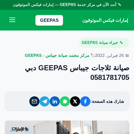
🔧 أنت الآن في مركز خدمة
GEEPAS
— إمارات فيكس الموثوقون
إمارات فيكس الموثوقون
إمارات فيكس الموثوقون
GEEPAS
خدماتنا
خبراء صيانة GEEPAS
🔧
من نحن
📅 26 فبراير، 2022
🏷️
مركز معتمد صيانة جيباس - GEEPAS
صيانة ثلاجات جيباس GEEPAS دبي
تواصل معنا
0581781705
سياسة الخصوصية
شارك هذه الصفحة:
الأسئلة الشائعة
EN — English Version