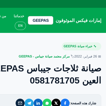
إمارات فيكس الموثوقون
خدماتنا
من ن
إمارات فيكس الموثوقون
GEEPAS
خدماتنا
EN
من نحن
خبراء صيانة GEEPAS
🔧
تواصل معنا
📅 26 فبراير، 2022
🏷️
مركز معتمد صيانة جيباس - GEEPAS
سياسة الخصوصية
العين 0581781705
الأسئلة الشائعة
شارك هذه الصفحة: