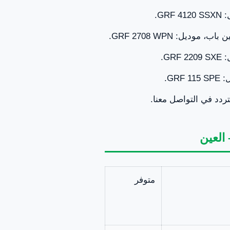
G.
ديل: GRF 2708 WPN.
G.
GR.
تردد في التواصل معنا.
متوفر