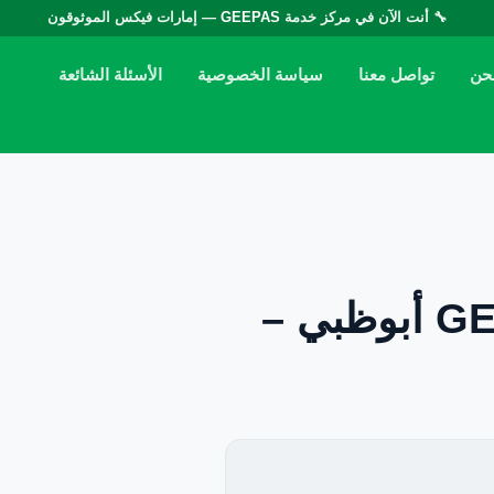
🔧 أنت الآن في مركز خدمة
GEEPAS
— إمارات فيكس الموثوقون
حن
تواصل معنا
سياسة الخصوصية
الأسئلة الشائعة
صيانة ثلاجات جيباس GEEPAS أبوظبي –
EN — English Version