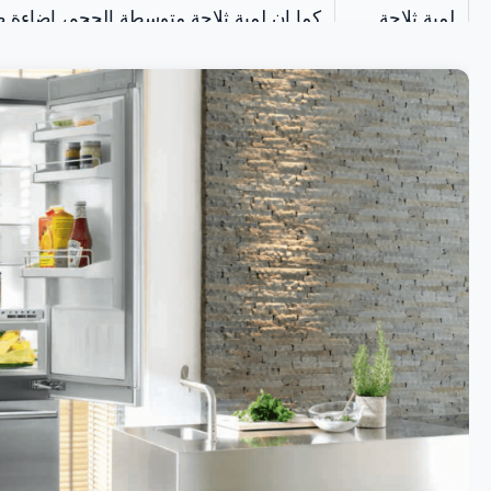
لمبة ثلاجة
كما ان لمبة ثلاجة متوسطة الحجم، اضاءة 
جيباس
درجة الحرارة المنخفضة.
ترموستات
كما يعمل على ضبط إذابة الثلج بحيث يحا
ثلاجة جيباس
حرارة الثلاجة في الداخل وحمايتها من تراكم
كامل
تايمر ثلاجه
بالإضافة إلى ذلك، متوفر بعدد من المواد مث
نوفروست
عالي الجودة، أو من السيليكون، متفر من ا
جيباس
المختلفة. بالإضافة إلى ذلك، يتم تعبئته بال
فريزر الثلاجة.
متور ثلاجة
لذلك هو قلب دائرة التبريد، فهو المسئ
جيباس
غاز الفريون