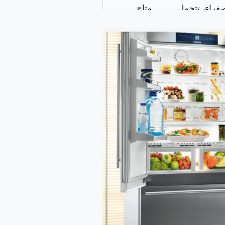
صفراء، تتحمل
متاح
فظ على درجة
متوفر
 الثلوج.
ل البلاستيك
متاح
عداد من الأشكال
ماء ثم تجميده في
ول عن سحب وضغط
متوف