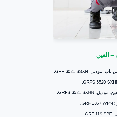
– العين
يل: GRF 6021 SSXN.
GRFS 6521 SXH.
G.
GR.