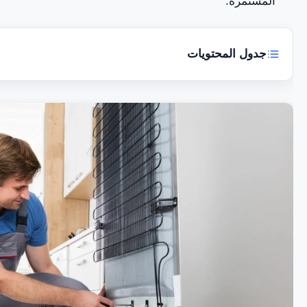
المستمرة.
جدول المحتويات
هل تعاني من مشاكل في ثلاجة جيباس الخاصة بك وتحتاج ا
مضمونة؟
تصليح ثلاجات جيباس أبوظبي – العين
صيانة جميع موديلات ثلاجات جيباس في أبوظبي – العين
قطع غيار ثلاجات Geepas أصلية في أبوظبي – العين
مركز الخدمة المتوفر في أبوظبي – العين
الخط الساخن لمركز خدمة صيانة ثلاجات جيباس Geepas أبوظبي – العين 0581781705