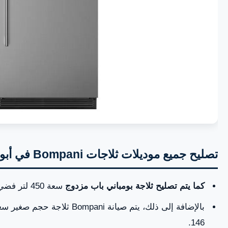
تصليح جميع موديلات ثلاجات Bompani في أبوظبي – العين
كما يتم تصليح ثلاجة بومباني باب مزدوج
سعة 450 لتر فضي موديل BR4501SLV.
146.