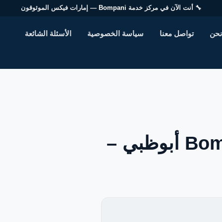
🔧 أنت الآن في مركز خدمة
Bompani
— إمارات فيكس الموثوقون
نحن
تواصل معنا
سياسة الخصوصية
الأسئلة الشائعة
صيانة ثلاجات بومباني Bompani أبوظبي –
EN — English Version