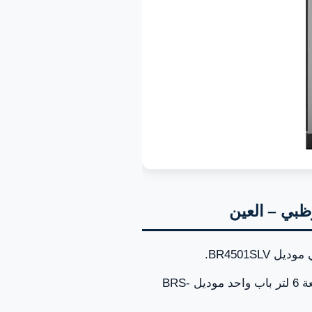
بالإضافة إلى ذلك، يتم صيانة Bompani ثلاجة حجم صغير سعة 6 لتر باب واحد موديل BRS-