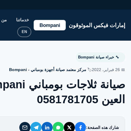
إمارات فيكس الموثوقون
خدماتنا
من 
إمارات فيكس الموثوقون
Bompani
خدماتنا
EN
من نحن
خبراء صيانة Bompani
🔧
تواصل معنا
📅 26 فبراير، 2022
🏷️
مركز معتمد صيانة أجهزة بومباني - Bompani
سياسة الخصوصية
العين 0581781705
الأسئلة الشائعة
شارك هذه الصفحة: