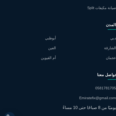
صيانة مكيفات Split
المدن
دبي
أبوظبي
الشارقة
العين
عجمان
أم القيوين
تواصل معنا
0581781705
Emiratefix@gmail.com
يوميًا من 8 صباحًا حتى 10 مساءً