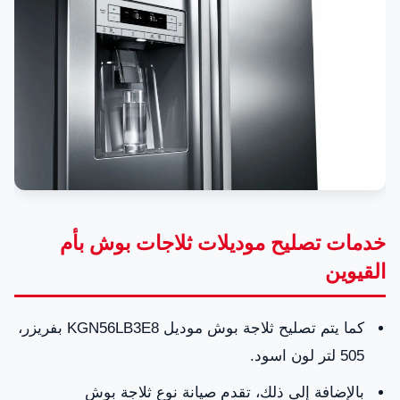
صيانة ثلاجات بوش في أم القيوين
خدمات تصليح موديلات ثلاجات بوش بأم القيوين
قطع غيار ثلاجات بوش بأم القيوين
مراكز خدمة صيانة تكيفات بوش في أم القيوين
الخط الساخن لشركة صيانة ثلاجات بوش في أم
القيوين: 0581781705
خدمات تصليح موديلات ثلاجات بوش بأم
الأسئلة الشائعة حول صيانة ثلاجات BOOSH في أم
القيوين
القيوين
كما يتم تصليح ثلاجة بوش موديل KGN56LB3E8 بفريزر،
505 لتر لون اسود.
بالإضافة إلى ذلك، تقدم صيانة نوع ثلاجة بوش