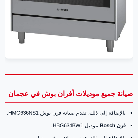
صيانة جميع موديلات أفران بوش في عجمان
بالإضافة إلى ذلك، تقدم صيانة فرن بوش HMG636NS1.
فرن Bosch
موديل HBG634BW1.
بالإضافة إلى ذلك، تقدم صيانة بوش موديل