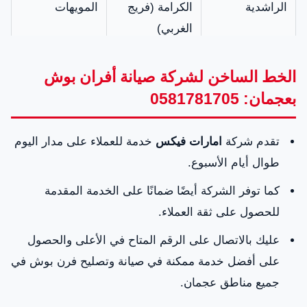
الراشدية
الكرامة (فريج
المويهات
الغربي)
منطقة الجرف
منطقة الحليو
مشيرف
الخط الساخن لشركة صيانة أفران بوش
بعجمان: 0581781705
الروضة
الصناعية
الصناعية
القديمة
الجديدة الباهية
تقدم شركة
امارات فيكس
خدمة للعملاء على مدار اليوم
منطقة السوان
منطقة
البستان (فريج
طوال أيام الأسبوع.
(فريج البلوش
الحميدية،
الشرقي)
كما توفر الشركة أيضًا ضمانًا على الخدمة المقدمة
سابقاً)
للحصول على ثقة العملاء.
عليك بالاتصال على الرقم المتاح في الأعلى والحصول
على أفضل خدمة ممكنة في صيانة وتصليح فرن بوش في
جميع مناطق عجمان.