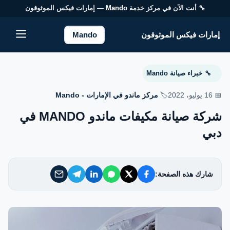
🔧 أنت الآن في مركز خدمة
Mando
— إمارات فيكس الموثوقون
إمارات فيكس الموثوقون
إمارات فيكس الموثوقون
Mando
خدماتنا
خبراء صيانة Mando
🔧
من نحن
📅 16 يوليو، 2022
🏷️
مركز ماندو في الإمارات - Mando
شركة صيانة مكيفات ماندو MANDO في
تواصل معنا
دبي
سياسة الخصوصية
شارك هذه الصفحة:
الأسئلة الشائعة
EN — English Version