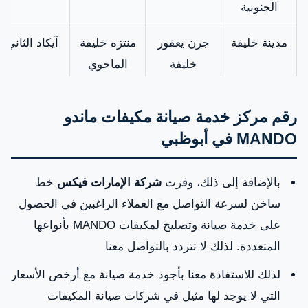
الجنوبية
مدينة خليفة
جرن يعفور
منتزه خليفة
آيكاد الثاني
خليفة
الماحوي
منطقة
محمد بن
النهدة
مدينة مصدر
رقم مركز خدمة صيانة مكيفات ماندو
المصفح
زايد البلدية
الجديدة
MANDO في أبوظبي
الصناعية
ميناء مصفح
المستوى
واحة النخيل
زايد
بالإضافة إلى ذلك، وفرت
شركة الإمارات فيكس
خط
الإداري 11
الرياضية
ساخن لسرعة التواصل مع العملاء الراغبين في الحصول
على خدمة صيانة وتصليح لمكيفات MANDO بأنواعها
مطار
تلال أبوظبي
الظفرة
بوابة
المتعددة. لذلك لا تتردد بالتواصل معنا
أبوظبي
أبوظبي
لذلك للاستفادة معنا بأجود خدمة صيانة مع أرخص الأسعار
الدولي
التي لا يوجد لها مثيل في شركات صيانة المكيفات