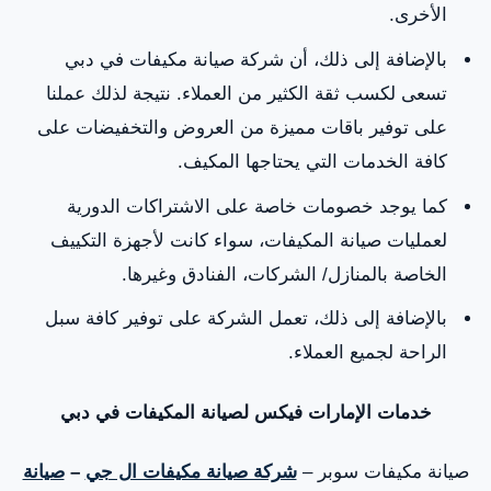
المنهل
المفرق
مدينة
الخبيرة
الأخرى.
المفرق
بالإضافة إلى ذلك، أن شركة صيانة مكيفات في دبي
العمالية
تسعى لكسب ثقة الكثير من العملاء. نتيجة لذلك عملنا
على توفير باقات مميزة من العروض والتخفيضات على
النهدة
غرب الميناء
آل نهيان
شرق
كافة الخدمات التي يحتاجها المكيف.
المركزية
كما يوجد خصومات خاصة على الاشتراكات الدورية
حائل
الوحدة
مدينة زايد
الوثبة شمال
لعمليات صيانة المكيفات، سواء كانت لأجهزة التكييف
الأمواج
الخاصة بالمنازل/ الشركات، الفنادق وغيرها.
المسجد
بني ياس
هضبة
بني ياس
بالإضافة إلى ذلك، تعمل الشركة على توفير كافة سبل
الكبير
شرق
الزعفرانة
غرب
الراحة لجميع العملاء.
الزراعة
جزيرة ياس
المستوى
رمحان
خدمات الإمارات فيكس لصيانة المكيفات في دبي
الإداري 10
صيانة مكيفات سوبر –
شركة صيانة مكيفات ال جي
–
صيانة