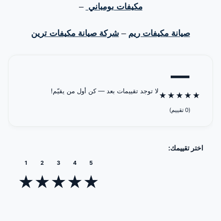
الجبيل
بالرماد
جزيرة الريم
جزيرة
مكيفات بومباني
–
المارية
صيانة مكيفات ريم
–
شركة صيانة مكيفات ترين
—
لا توجد تقييمات بعد — كن أول من يقيّم!
★
★
★
★
★
(0 تقييم)
اختر تقييمك:
1
2
3
4
5
★
★
★
★
★