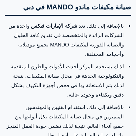
مكيفات ماندو في دبي؟
صيانة مكيفات ماندو MANDO في دبي
بالإضافة إلى ذلك، تعد
شركة الإمارات فيكس
واحدة من
صيانة مكيفات ماندو MANDO في دبي
الشركات الرائدة والمتخصصة في تقديم كافة الحلول
‌تصليح جميع موديلات مكيفات ماندو MANDO في دبي
والصيانة الفورية لمكيفات MANDO بجميع موديلاته
وأحجامه المختلفة.
قطع غيار مكيفات ماندو MANDO الأصلية في دبي
لذلك يستخدم المركز أحدث الأدوات والطرق المتقدمة
مركز خدمة صيانة مكيفات MANDO في أبوظبي
والتكنولوجية الحديثة في مجال صيانة المكيفات. نتيجة
لذلك يتم الاستعانة بها في فحص أجهزة التكييف بشكل
رقم مركز خدمة صيانة مكيفات ماندو MANDO في
دقيق وبكفاءة وجودة عالية.
أبوظبي
بالإضافة إلى ذلك، استقدام الفنيين والمهندسين
المتميزين في مجال صيانة المكيفات بكل أنواعها من
جميع أنحاء العالم. نتيجة لذلك تضمن جودة العمل المنجز
وإتمام عملية الصيانة على أفضل حال.