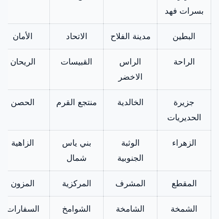
بسرات فهد
تعد شركتنا الافضل.
البطين
مدينة الفلاح
الاتحاد
الأمان
ملف المكثف
كما يوجد ملفات
متاح
المكثف المقاومة للمياه
الراحة
الراس
القبيسات
الريحان
والصدأ لجميع
الاخضر
الموديلات. نتيجة لذلك
يتم تركيبه في التكييف
جزيرة
الخالدية
منتجع القرم
الحصن
لضمان جودة أفضل.
الحديريات
الزهراء
الوثبة
بني ياس
الزاهية
الجنوبية
شمال
المقطع
المشرف
المركزية
المزون
الشمخة
الشامخة
الشوامخ
السفارات