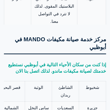
البلاستيك المقوى. لذلك
لا تترد في التواصل
معنا.
لوحة التحكم
لذلك وفرت الشركة
متاح
مركز خدمة صيانة مكيفات MANDO في
في المكيف (
البوردة الأصلية
أبوظبي
البوردة)
لتكييفات MANDO.
نتيجة لذلك يتم تركيبها
إذا كنت من سكان الأحياء التالية في أبوظبي نستطيع
بواسطة خبراء لضمان
خدمتك لصيانة مكيفات
ماندو
. لذلك اتصل بنا الان
الجودة والنتيجة الرائعة
الضاغط
بالإضافة إلى ذلك،
شخبوط
الشاطئ
الوثبة
قصر البحر
Compressor
متوفر لدينا جميع أنواع
متوفر
ربدان
وأحجام ضاغط المكيف
جزيرة
السعديات
ساس النخل
الشمالية
بمختلف قدراته. لذلك