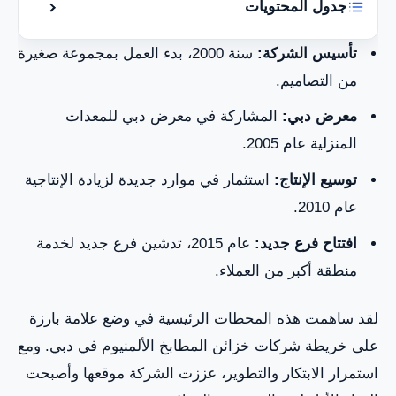
جدول المحتويات
إظهار أو إخ
خزائن المطابخ الألمنيوم
تأسيس الشركة:
سنة 2000، بدء العمل بمجموعة صغيرة
من التصاميم.
تصنيع خزائن المطابخ
معرض دبي:
المشاركة في معرض دبي للمعدات
تركيب خزائن المطابخ
المنزلية عام 2005.
العروض والخدمات
توسيع الإنتاج:
استثمار في موارد جديدة لزيادة الإنتاجية
عام 2010.
افتتاح فرع جديد:
عام 2015، تدشين فرع جديد لخدمة
منطقة أكبر من العملاء.
لقد ساهمت هذه المحطات الرئيسية في وضع علامة بارزة
على خريطة شركات خزائن المطابخ الألمنيوم في دبي. ومع
استمرار الابتكار والتطوير، عززت الشركة موقعها وأصبحت