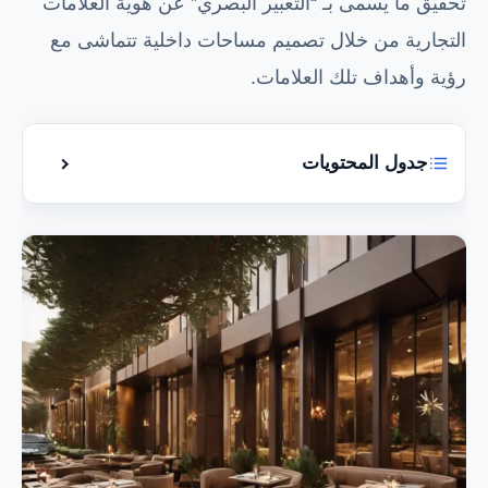
تحقيق ما يسمى بـ “التعبير البصري” عن هوية العلامات
التجارية من خلال تصميم مساحات داخلية تتماشى مع
رؤية وأهداف تلك العلامات.
جدول المحتويات
إظهار أو إخ
أهمية تصميم الداخلي للمطاعم
خدمات شركة اكوا الإمارات في تصميم المطاعم
أخطاء شائعة في تصميم المطاعم
أمثلة على مشاريع تم تنفيذها بواسطة شركة اكوا
الإمارات