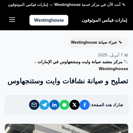
🔧 أنت الآن في مركز خدمة
Westinghouse
— إمارات فيكس الموثوقون
إمارات فيكس الموثوقون
إمارات فيكس الموثوقون
Westinghouse
خدماتنا
خبراء صيانة Westinghouse
🔧
من نحن
📅 7 أبريل، 2025
🏷️
مركز معتمد صيانة وايت وستنجهاوس في الإمارات -
تواصل معنا
Westinghouse
تصليح و صيانة نشافات وايت وستنجهاوس
سياسة الخصوصية
الأسئلة الشائعة
شارك هذه الصفحة:
EN — English Version