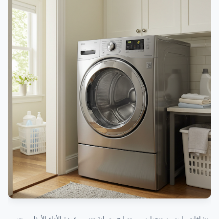
نشافات وايت وستنجهاوس – تصليح وصيانة تضمن عودة الأداء الأمثل بمنتهى