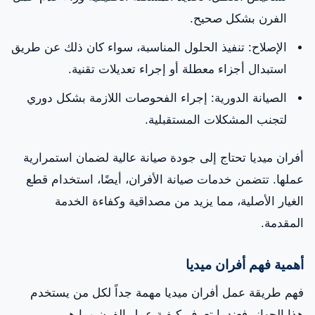
الفرن بشكل صحيح.
أسباب تلف الأفران
الإصلاح: تنفيذ الحلول المناسبة، سواء كان ذلك عن طريق
أفضل الممارسات للحفاظ على الأفران
استبدال أجزاء معطلة أو إجراء تعديلات تقنية.
اختيار أفضل شركة لتصليح الأفران
الصيانة الدورية: إجراء الفحوصات اللازمة بشكل دوري
الختام
لتجنب المشكلات المستقبلية.
أفران ميديا تحتاج إلى جودة صيانة عالية لضمان استمرارية
عملها. تتضمن خدمات صيانة الأفران، أيضًا، استخدام قطع
الغيار الأصلية، مما يزيد من مصداقية وكفاءة الخدمة
المقدمة.
أهمية فهم أفران ميديا
فهم طريقة عمل أفران ميديا مهمة جداً لكل من يستخدم
هذا الجهاز. فعندما تعرف كيفية عمل الفرن وما هي