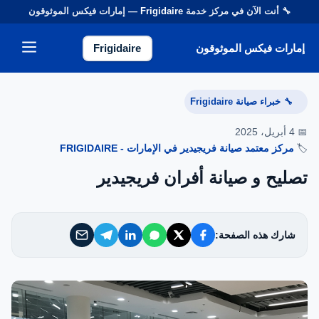
🔧 أنت الآن في مركز خدمة
Frigidaire
— إمارات فيكس الموثوقون
إمارات فيكس الموثوقون
إمارات فيكس الموثوقون
Frigidaire
خدماتنا
خبراء صيانة Frigidaire
🔧
من نحن
📅 4 أبريل، 2025
🏷️
مركز معتمد صيانة فريجيدير في الإمارات - FRIGIDAIRE
تواصل معنا
تصليح و صيانة أفران فريجيدير
سياسة الخصوصية
شارك هذه الصفحة:
الأسئلة الشائعة
EN — English Version