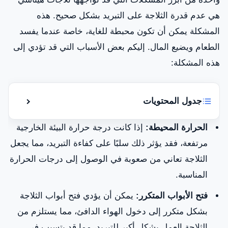
هي عدم قدرة الثلاجة على التبريد بشكل صحيح. هذه
المشكلة يمكن أن تكون محبطة للغاية، خاصة عندما يفسد
الطعام ويضيع المال. إليكم بعض الأسباب التي قد تؤدي إلى
هذه المشكلة:
جدول المحتويات
إظهار أو إ
تصليح ثلاجات هيتاشي
الحرارة المحيطة:
إذا كانت درجة حرارة البيئة الخارجية
مرتفعة، فقد يؤثر ذلك سلبًا على كفاءة التبريد، مما يجعل
كيفية تشخيص مشاكل الثلاجة
الثلاجة تعاني من صعوبة في الوصول إلى درجات الحرارة
خطوات لإصلاح ثلاجات هيتاشي بنفسك
المناسبة.
متى يجب عليك استدعاء مركز خدمة هيتاشي المعتمد؟
فتح الأبواب المتكرر:
يمكن أن يؤدي فتح أبواب الثلاجة
بشكل متكرر إلى دخول الهواء الدافئ، مما يستلزم من
الثلاجة العمل بشكل أكبر للتبريد، مما قد يتسبب في