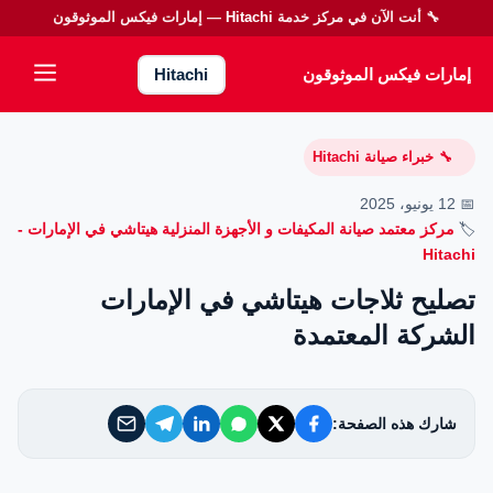
🔧 أنت الآن في مركز خدمة
Hitachi
— إمارات فيكس الموثوقون
إمارات فيكس الموثوقون
إمارات فيكس الموثوقون
Hitachi
خدماتنا
خبراء صيانة Hitachi
🔧
من نحن
📅 12 يونيو، 2025
🏷️
مركز معتمد صيانة المكيفات و الأجهزة المنزلية هيتاشي في الإمارات -
تواصل معنا
Hitachi
تصليح ثلاجات هيتاشي في الإمارات
سياسة الخصوصية
الشركة المعتمدة
الأسئلة الشائعة
شارك هذه الصفحة:
EN — English Version