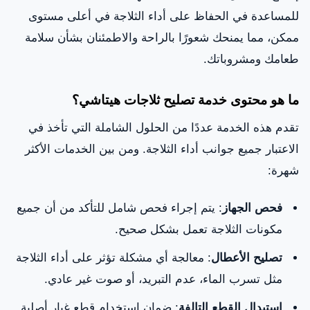
كيفية اختيار شركة تصليح ثلاجات هيتاشي معتمدة في
للمساعدة في الحفاظ على أداء الثلاجة في أعلى مستوى
الإمارات
ممكن، مما يمنحك شعورًا بالراحة والاطمئنان بشأن سلامة
طعامك ومشروباتك.
التكاليف المتوقعة لإصلاح ثلاجة هيتاشي
ما هو محتوى خدمة تصليح ثلاجات هيتاشي؟
نصائح للحفاظ على ثلاجة هيتاشي بحالة جيدة
تقدم هذه الخدمة عددًا من الحلول الشاملة التي تأخذ في
الاعتبار جميع جوانب أداء الثلاجة. ومن بين الخدمات الأكثر
شهرة:
فحص الجهاز
: يتم إجراء فحص شامل للتأكد من أن جميع
مكونات الثلاجة تعمل بشكل صحيح.
تصليح الأعطال
: معالجة أي مشكلة تؤثر على أداء الثلاجة
مثل تسرب الماء، عدم التبريد، أو صوت غير عادي.
استبدال القطع التالفة
: ضمان استخدام قطع غيار أصلية