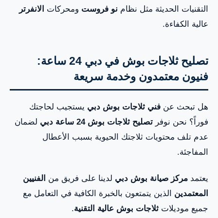
صيانة ثلاجات بوش للتقنيات الحديثة في دبي
التقنيات الحديثة مثل نظام
نو فروست
ومحركات
الانفرتر
عالية الكفاءة.
خدمة صيانة بوش دبي: السرعة والقطع الأصلية
المشاكل الشائعة في ثلاجات بوش: التشخيص
تصليح ثلاجات بوش في دبي 24 ساعة:
والإصلاح المتخصص في دبي
فنيون معتمدون وخدمة سريعة
الالتزام بمعايير بوش العالمية: قطع غيار أصلية
هل تبحث عن
فني ثلاجات بوش دبي
يستجيب لحاجتك
وضمان الجودة في دبي
فوراً؟ نحن نوفر
تصليح ثلاجات بوش 24 ساعة دبي
لضمان
عدم تلف محتويات ثلاجتك الحيوية بسبب الأعطال
مركز صيانة بوش دبي المعتمد: تخصص مطلق
المفاجئة.
وخدمة 24 ساعة
يعتمد
مركز صيانة بوش دبي
لدينا على فريق من
الفنيين
الأسئلة الشائعة حول صيانة ثلاجات بوش في دبي
المعتمدين
الذين يتمتعون بالخبرة الكافية في التعامل مع
جميع موديلات
ثلاجات بوش عالية التقنية
.
خلاصة: ضمان التبريد الأمثل لثلاجتك البوش في دبي