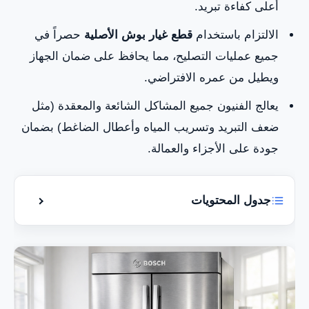
أعلى كفاءة تبريد.
الالتزام باستخدام
قطع غيار بوش الأصلية
حصراً في
جميع عمليات التصليح، مما يحافظ على ضمان الجهاز
ويطيل من عمره الافتراضي.
يعالج الفنيون جميع المشاكل الشائعة والمعقدة (مثل
ضعف التبريد وتسريب المياه وأعطال الضاغط) بضمان
جودة على الأجزاء والعمالة.
جدول المحتويات
إظهار أو إخ
تصليح ثلاجات بوش في دبي: دليل شامل للخدمة
المعتمدة 2026
تصليح ثلاجات بوش في دبي 24 ساعة: فنيون