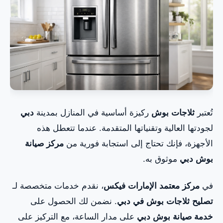
معتمدون وخدمة سريعة
أهمية فني ثلاجات بوش انفرتر و نو فروست دبي
ميزات مركز صيانة بوش المعتمد في دبي: الجودة
والضمان
القطع الأصلية والضمان عند تصليح ثلاجات بوش في
تُعتبر
ثلاجات بوش
ركيزة أساسية في المنازل بمدينة
دبي
دبي
لجودتها العالية وتقنياتها المتقدمة. عندما تتعطل هذه
الأجهزة، فإنك تحتاج إلى استجابة فورية من
مركز صيانة
المشاكل الشائعة التي يعالجها فني ثلاجات بوش دبي
بوش دبي
موثوق به.
في
مركز معتمد الإمارات فيكس
، نقدم خدمات متخصصة لـ
ملخص الخدمة: أفضل فني ثلاجات بوش دبي
تصليح ثلاجات بوش في دبي
. نضمن لك الحصول على
أهمية اللجوء إلى فني ثلاجات بوش معتمد في دبي
خدمة صيانة بوش دبي
على مدار الساعة، مع التركيز على